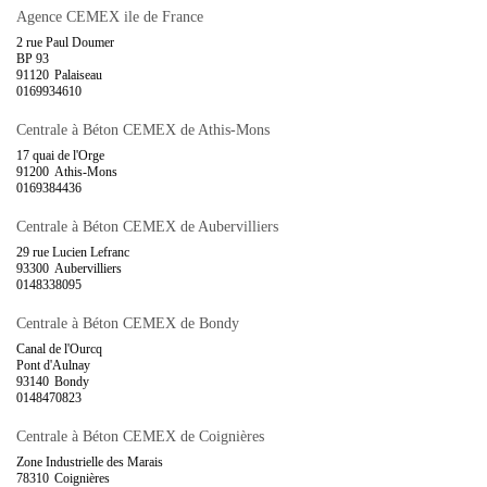
Agence CEMEX ile de France
2 rue Paul Doumer
BP 93
91120
Palaiseau
0169934610
Centrale à Béton CEMEX de Athis-Mons
17 quai de l'Orge
91200
Athis-Mons
0169384436
Centrale à Béton CEMEX de Aubervilliers
29 rue Lucien Lefranc
93300
Aubervilliers
0148338095
Centrale à Béton CEMEX de Bondy
Canal de l'Ourcq
Pont d'Aulnay
93140
Bondy
0148470823
Centrale à Béton CEMEX de Coignières
Zone Industrielle des Marais
78310
Coignières