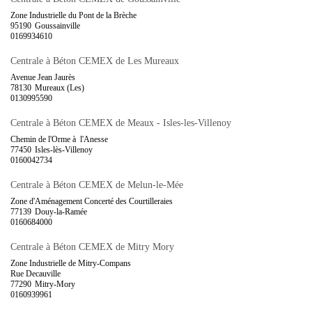
Zone Industrielle du Pont de la Brèche
95190
Goussainville
0169934610
Centrale à Béton CEMEX de Les Mureaux
Avenue Jean Jaurès
78130
Mureaux (Les)
0130995590
Centrale à Béton CEMEX de Meaux - Isles-les-Villenoy
Chemin de l'Orme à l'Anesse
77450
Isles-lès-Villenoy
0160042734
Centrale à Béton CEMEX de Melun-le-Mée
Zone d'Aménagement Concerté des Courtilleraies
77139
Douy-la-Ramée
0160684000
Centrale à Béton CEMEX de Mitry Mory
Zone Industrielle de Mitry-Compans
Rue Decauville
77290
Mitry-Mory
0160939961