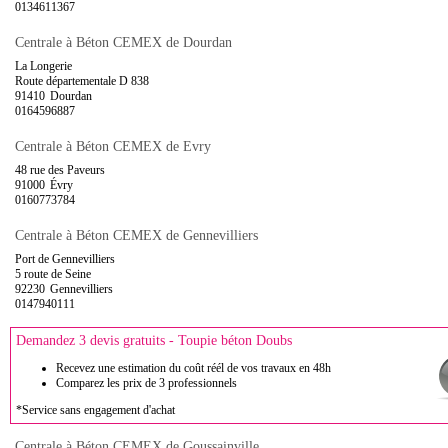
0134611367
Centrale à Béton CEMEX de Dourdan
La Longerie
Route départementale D 838
91410
Dourdan
0164596887
Centrale à Béton CEMEX de Evry
48 rue des Paveurs
91000
Évry
0160773784
Centrale à Béton CEMEX de Gennevilliers
Port de Gennevilliers
5 route de Seine
92230
Gennevilliers
0147940111
Demandez 3 devis gratuits - Toupie béton Doubs
Recevez une estimation du coût réél de vos travaux en 48h
Comparez les prix de 3 professionnels
*Service sans engagement d'achat
Centrale à Béton CEMEX de Goussainville